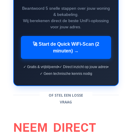
Beantwoord 5 snelle stappen over jouw woning
& bekabeling.
Wij berekenen direct de beste UniFi-oplossing
voor jouw adres.
🚀 Start de Quick WiFi-Scan (2
minuten) →
✓ Gratis & vrijblijvend
•
✓ Direct inzicht op jouw adres
•
✓ Geen technische kennis nodig
OF STEL EEN LOSSE
VRAAG
NEEM DIRECT