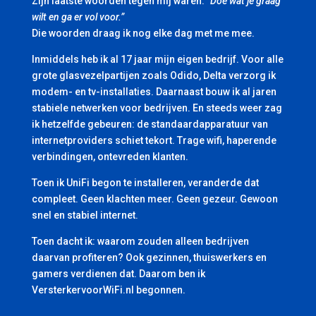
Zijn laatste woorden tegen mij waren:
“Doe wat je graag
wilt en ga er vol voor.”
Die woorden draag ik nog elke dag met me mee.
Inmiddels heb ik al 17 jaar mijn eigen bedrijf. Voor alle
grote glasvezelpartijen zoals Odido, Delta verzorg ik
modem- en tv-installaties. Daarnaast bouw ik al jaren
stabiele netwerken voor bedrijven. En steeds weer zag
ik hetzelfde gebeuren: de standaardapparatuur van
internetproviders schiet tekort. Trage wifi, haperende
verbindingen, ontevreden klanten.
Toen ik UniFi begon te installeren, veranderde dat
compleet. Geen klachten meer. Geen gezeur. Gewoon
snel en stabiel internet.
Toen dacht ik: waarom zouden alleen bedrijven
daarvan profiteren? Ook gezinnen, thuiswerkers en
gamers verdienen dat. Daarom ben ik
VersterkervoorWiFi.nl begonnen.