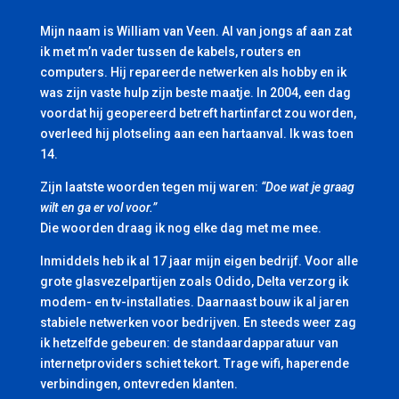
Mijn naam is William van Veen. Al van jongs af aan zat
ik met m’n vader tussen de kabels, routers en
computers. Hij repareerde netwerken als hobby en ik
was zijn vaste hulp zijn beste maatje. In 2004, een dag
voordat hij geopereerd betreft hartinfarct zou worden,
overleed hij plotseling aan een hartaanval. Ik was toen
14.
Zijn laatste woorden tegen mij waren:
“Doe wat je graag
wilt en ga er vol voor.”
Die woorden draag ik nog elke dag met me mee.
Inmiddels heb ik al 17 jaar mijn eigen bedrijf. Voor alle
grote glasvezelpartijen zoals Odido, Delta verzorg ik
modem- en tv-installaties. Daarnaast bouw ik al jaren
stabiele netwerken voor bedrijven. En steeds weer zag
ik hetzelfde gebeuren: de standaardapparatuur van
internetproviders schiet tekort. Trage wifi, haperende
verbindingen, ontevreden klanten.