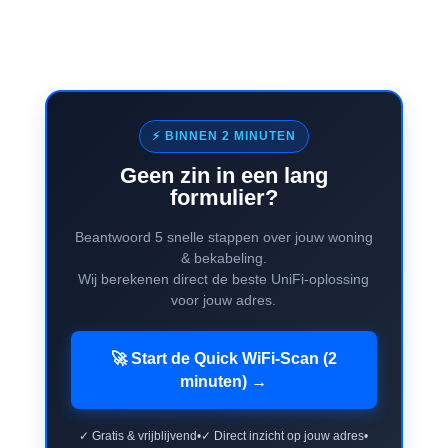
⚡ BINNEN 2 MINUTEN
Geen zin in een lang
formulier?
Beantwoord 5 snelle stappen over jouw woning
& bekabeling.
Wij berekenen direct de beste UniFi-oplossing
voor jouw adres.
🚀 Start de Quick WiFi-Scan (2
minuten) →
✓ Gratis & vrijblijvend
•
✓ Direct inzicht op jouw adres
•