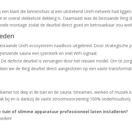
een klant die binnenshuis al een uitstekend UniFi-netwerk had liggen
dat er overal vlekkeloze dekking is. Daarnaast was de bestaande Ring d
ionele montage zodat de deurbel direct goed en betrouwbaar zou wer
heden
taande UniFi-ecosysteem naadloos uitgebreid. Door strategische pla
ngrenzende sauna een ijzersterk en snel WiFi-signaal.
De defecte deurbel is vervangen door het nieuwe model. Om te zorge
n we de Ring deurbel direct aangesloten op een vaste transformator
amer tot diep in de tuin en de sauna. Streamen, werken of muziek lu
rak bij en is dankzij de vaste stroomvoorziening 100% onderhoudsvrij
 tuin of slimme apparatuur professioneel laten installeren?
heden!