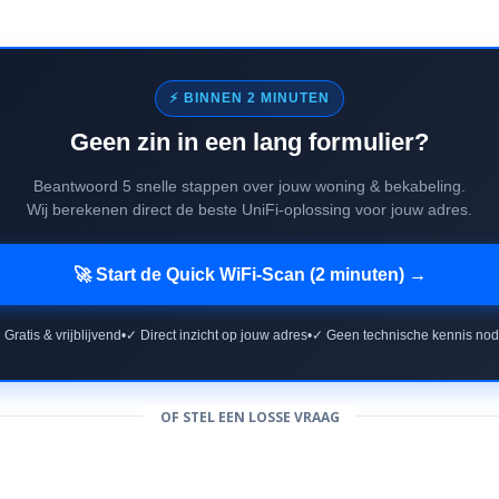
⚡ BINNEN 2 MINUTEN
Geen zin in een lang formulier?
Beantwoord 5 snelle stappen over jouw woning & bekabeling.
Wij berekenen direct de beste UniFi-oplossing voor jouw adres.
🚀 Start de Quick WiFi-Scan (2 minuten) →
 Gratis & vrijblijvend
•
✓ Direct inzicht op jouw adres
•
✓ Geen technische kennis nod
OF STEL EEN LOSSE VRAAG