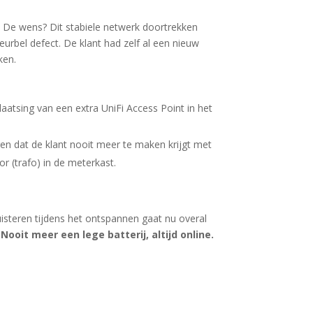
. De wens? Dit stabiele netwerk doortrekken
eurbel defect. De klant had zelf al een nieuw
ken.
atsing van een extra UniFi Access Point in het
n dat de klant nooit meer te maken krijgt met
 (trafo) in de meterkast.
isteren tijdens het ontspannen gaat nu overal
.
Nooit meer een lege batterij, altijd online.