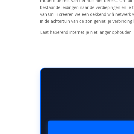
modem de rest van het huis niet bereikt. Om di
bestaande leidingen naar de verdiepingen en je 
van UniFi creëren we een dekkend wifi-netwerk w
in de achtertuin van de zon geniet; je verbinding b
Laat haperend internet je niet langer ophoude