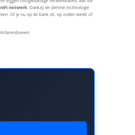
 We leggen hoogwaardige netwerkkabels aan via
niFi netwerk
. Dankzij de slimme technologie
en. Of je nu op de bank zit, op zolder werkt of
elofarendsveen!