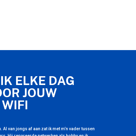
IK ELKE DAG
OOR JOUW
 WIFI
. Al van jongs af aan zat ik met m’n vader tussen
rs. Hij repareerde netwerken als hobby en ik