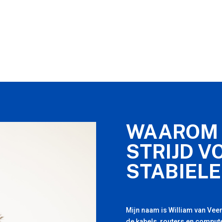
WAAROM 
STRIJD V
STABIELE
Mijn naam is William van Veen
de kabels, routers en compute