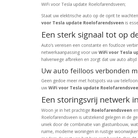
WiFi voor Tesla update Roelofarendsveen;
Staat uw elektrische auto op de oprit te wachte
voor Tesla update Roelofarendsveen
is esse
Een sterk signaal tot op d
Auto’s vereisen een constante en foutloze verb
netwerkaanpassing voor uw
WiFi voor Tesla 
halverwege afbreken en zorgt dat uw auto altijd 
Uw auto feilloos verbonden 
Geen gedoe meer met hotspots via uw telefoon
uw
WiFi voor Tesla update Roelofarendsve
Een storingsvrij netwerk 
Woon je in het prachtige
Roelofarendsveen
en
Roelofarendsveen is uitstekend gelegen in de ge
uniek door de combinatie van glastuinbouw, wa
ruime, moderne woningen in rustige woonwijken t