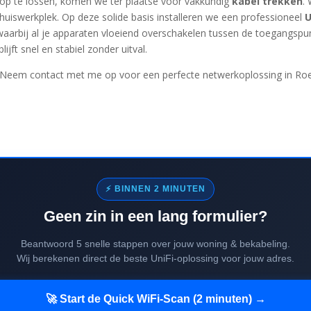
t op te lossen, komen we ter plaatse voor vakkundig
kabel trekken
.
thuiswerkplek. Op deze solide basis installeren we een professioneel
U
aarbij al je apparaten vloeiend overschakelen tussen de toegangspunt
lijft snel en stabiel zonder uitval.
n. Neem contact met me op voor een perfecte netwerkoplossing in Ro
⚡ BINNEN 2 MINUTEN
Geen zin in een lang formulier?
Beantwoord 5 snelle stappen over jouw woning & bekabeling.
Wij berekenen direct de beste UniFi-oplossing voor jouw adres.
🚀 Start de Quick WiFi-Scan (2 minuten) →