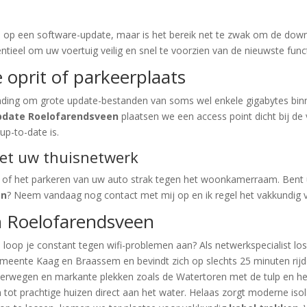
n op een software-update, maar is het bereik net te zwak om de down
ntieel om uw voertuig veilig en snel te voorzien van de nieuwste funct
e oprit of parkeerplaats
inding om grote update-bestanden van soms wel enkele gigabytes binn
update Roelofarendsveen
plaatsen we een access point dicht bij de
up-to-date is.
met uw thuisnetwerk
 of het parkeren van uw auto strak tegen het woonkamerraam. Bent 
en
? Neem vandaag nog contact met mij op en ik regel het vakkundig 
in Roelofarendsveen
 loop je constant tegen wifi-problemen aan? Als netwerkspecialist los i
meente Kaag en Braassem en bevindt zich op slechts 25 minuten rijde
terwegen en markante plekken zoals de Watertoren met de tulp en 
ot prachtige huizen direct aan het water. Helaas zorgt moderne isolat