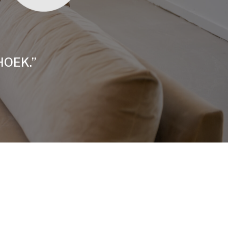
HOEK.”