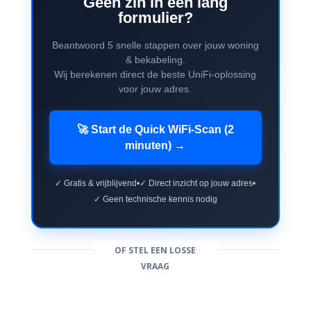
Geen zin in een lang
formulier?
Beantwoord 5 snelle stappen over jouw woning
& bekabeling.
Wij berekenen direct de beste UniFi-oplossing
voor jouw adres.
🚀 Start de Quick WiFi-Scan (2
minuten) →
✓ Gratis & vrijblijvend
•
✓ Direct inzicht op jouw adres
•
✓ Geen technische kennis nodig
OF STEL EEN LOSSE
VRAAG