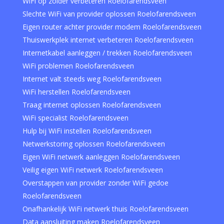
WiFi op zolder verbeteren Roelofarendsveen
Slechte WiFi van provider oplossen Roelofarendsveen
Eigen router achter provider modem Roelofarendsveen
Thuiswerkplek internet verbeteren Roelofarendsveen
Internetkabel aanleggen / trekken Roelofarendsveen
WiFi problemen Roelofarendsveen
Internet valt steeds weg Roelofarendsveen
WiFi herstellen Roelofarendsveen
Traag internet oplossen Roelofarendsveen
WiFi specialist Roelofarendsveen
Hulp bij WiFi instellen Roelofarendsveen
Netwerkstoring oplossen Roelofarendsveen
Eigen WiFi netwerk aanleggen Roelofarendsveen
Veilig eigen WiFi netwerk Roelofarendsveen
Overstappen van provider zonder WiFi gedoe
Roelofarendsveen
Onafhankelijk WiFi netwerk thuis Roelofarendsveen
Data aansluiting maken Roelofarendsveen