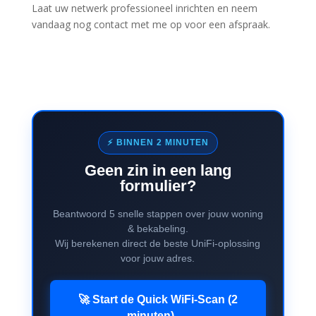
Laat uw netwerk professioneel inrichten en neem
vandaag nog contact met me op voor een afspraak.
⚡ BINNEN 2 MINUTEN
Geen zin in een lang
formulier?
Beantwoord 5 snelle stappen over jouw woning
& bekabeling.
Wij berekenen direct de beste UniFi-oplossing
voor jouw adres.
🚀 Start de Quick WiFi-Scan (2
minuten) →