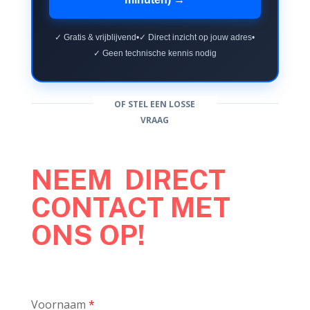
✓ Gratis & vrijblijvend
•
✓ Direct inzicht op jouw adres
•
✓ Geen technische kennis nodig
OF STEL EEN LOSSE
VRAAG
NEEM DIRECT
CONTACT MET
ONS OP!
Voornaam
*