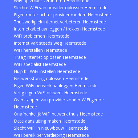
WiFi op zolder verbeteren Heemstede
Slechte WiFi van provider oplossen Heemstede
Eigen router achter provider modem Heemstede
Thuiswerkplek internet verbeteren Heemstede
Internetkabel aanleggen / trekken Heemstede
WiFi problemen Heemstede
Internet valt steeds weg Heemstede
WiFi herstellen Heemstede
Traag internet oplossen Heemstede
WiFi specialist Heemstede
Hulp bij WiFi instellen Heemstede
Netwerkstoring oplossen Heemstede
Eigen WiFi netwerk aanleggen Heemstede
Veilig eigen WiFi netwerk Heemstede
Overstappen van provider zonder WiFi gedoe
Heemstede
Onafhankelijk WiFi netwerk thuis Heemstede
Data aansluiting maken Heemstede
Slecht WiFi in nieuwbouw Heemstede
WiFi bereik per verdieping Heemstede