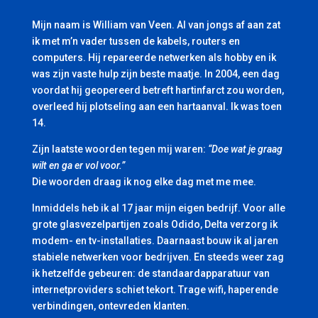
Mijn naam is William van Veen. Al van jongs af aan zat
ik met m’n vader tussen de kabels, routers en
computers. Hij repareerde netwerken als hobby en ik
was zijn vaste hulp zijn beste maatje. In 2004, een dag
voordat hij geopereerd betreft hartinfarct zou worden,
overleed hij plotseling aan een hartaanval. Ik was toen
14.
Zijn laatste woorden tegen mij waren:
“Doe wat je graag
wilt en ga er vol voor.”
Die woorden draag ik nog elke dag met me mee.
Inmiddels heb ik al 17 jaar mijn eigen bedrijf. Voor alle
grote glasvezelpartijen zoals Odido, Delta verzorg ik
modem- en tv-installaties. Daarnaast bouw ik al jaren
stabiele netwerken voor bedrijven. En steeds weer zag
ik hetzelfde gebeuren: de standaardapparatuur van
internetproviders schiet tekort. Trage wifi, haperende
verbindingen, ontevreden klanten.