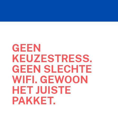
GEEN
KEUZESTRESS.
GEEN SLECHTE
WIFI. GEWOON
HET JUISTE
PAKKET.