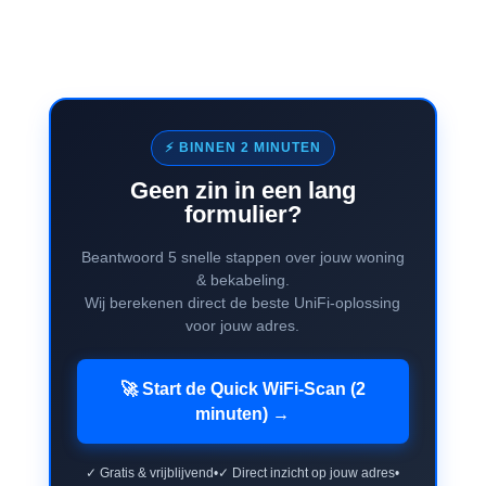
⚡ BINNEN 2 MINUTEN
Geen zin in een lang
formulier?
Beantwoord 5 snelle stappen over jouw woning
& bekabeling.
Wij berekenen direct de beste UniFi-oplossing
voor jouw adres.
🚀 Start de Quick WiFi-Scan (2
minuten) →
✓ Gratis & vrijblijvend
•
✓ Direct inzicht op jouw adres
•