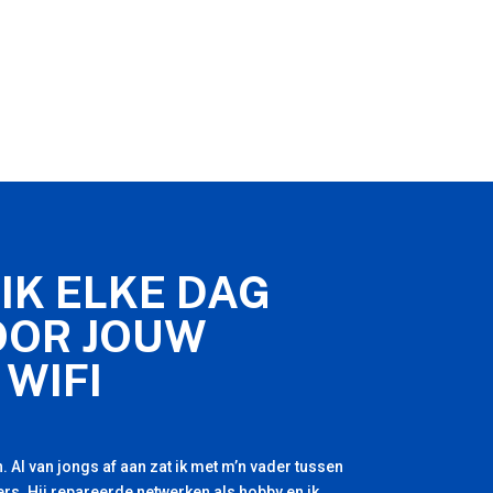
IK ELKE DAG
OOR JOUW
 WIFI
. Al van jongs af aan zat ik met m’n vader tussen
rs. Hij repareerde netwerken als hobby en ik