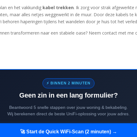
plan en het vakkundig
kabel trekken
. Ik zorg voor strak afgewerkte
inten, maar alles netjes weggewerkt in de muur. Door deze kabels te
i behoren haperingen tijdens het wandelen door je huis tot het verle
nnen transformeren naar een stabiele oase? Neem contact met me o
⚡ BINNEN 2 MINUTEN
Geen zin in een lang formulier?
Beantwoord 5 snelle stappen over jouw woning & bekabeling.
Wij berekenen direct de beste UniFi-oplossing voor jouw adres.
🚀 Start de Quick WiFi-Scan (2 minuten) →