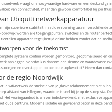
l thuisnetwerk vraagt om hoogwaardige hardware en een deskundige in
aliteit van connectiviteit, maar dan gewoon comfortabel bij jou thuis
an Ubiquiti netwerkapparatuur
m zijn superieure stabiliteit, naadloze roaming tussen verschillende 
 Noordwijk worden alle toegangspunten, switches en de router perfec
ientallen apparaten tegelijkertijd online hebben zonder dat de snelheid
ntworpen voor de toekomst
complete systeem continu worden gemonitord, geoptimaliseerd en di
twerk aanleggen Noordwijk is daarom een slimme en waardevaste inves
netstoringen en overstappen op absolute topkwaliteit? Neem dan con
or de regio Noordwijk
t je wifi-netwerk de snelheid van je glasvezelabonnement niet bijhoud
orp afstand van Hillegom, waardoor ik snel bij je op de stoep sta. De 
land. Het woningaanbod is al even indrukwekkend, met exclusieve ap
 het oude centrum. Moderne isolatie en gewapend beton in deze pande