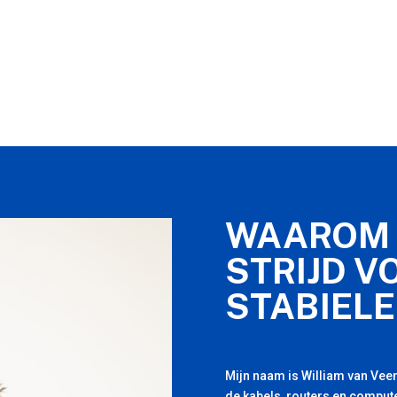
WAAROM 
STRIJD V
STABIELE
Mijn naam is William van Veen
de kabels, routers en compute