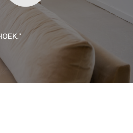
HOEK.”