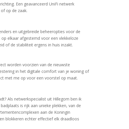
richting. Een geavanceerd UniFi netwerk
 of op de zaak.
zenders en uitgebreide beheeropties voor de
t op elkaar afgestemd voor een vlekkeloze
 of de stabiliteit ergens in huis inzakt.
rect worden voorzien van de nieuwste
tering in het digitale comfort van je woning of
tact met me op voor een voorstel op maat.
t? Als netwerkspecialist uit Hillegom ben ik
badplaats is rijk aan unieke plekken, van de
partementencomplexen aan de Koningin
n blokkeren echter effectief elk draadloos