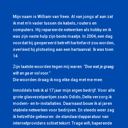
Mijn naam is William van Veen. Al van jongs af aan zat
ik met m’n vader tussen de kabels, routers en
computers. Hij repareerde netwerken als hobby en ik
was zijn vaste hulp zijn beste maatje. In 2004, een dag
voordat hij geopereerd betreft hartinfarct zou worden,
overleed hij plotseling aan een hartaanval. Ik was toen
14.
Zijn laatste woorden tegen mij waren:
“Doe wat je graag
wilt en ga er vol voor.”
Die woorden draag ik nog elke dag met me mee.
Inmiddels heb ik al 17 jaar mijn eigen bedrijf. Voor alle
grote glasvezelpartijen zoals Odido, Delta verzorg ik
modem- en tv-installaties. Daarnaast bouw ik al jaren
stabiele netwerken voor bedrijven. En steeds weer zag
ik hetzelfde gebeuren: de standaardapparatuur van
internetproviders schiet tekort. Trage wifi, haperende