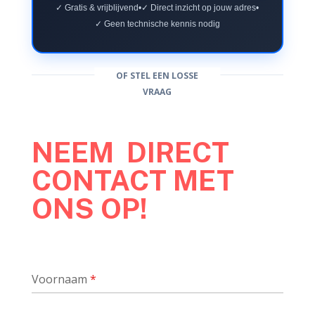
✓ Gratis & vrijblijvend
•
✓ Direct inzicht op jouw adres
•
✓ Geen technische kennis nodig
OF STEL EEN LOSSE
VRAAG
NEEM DIRECT
CONTACT MET
ONS OP!
Voornaam
*