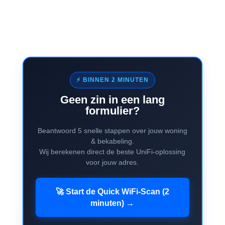
⚡ BINNEN 2 MINUTEN
Geen zin in een lang
formulier?
Beantwoord 5 snelle stappen over jouw woning
& bekabeling.
Wij berekenen direct de beste UniFi-oplossing
voor jouw adres.
🚀 Start de Quick WiFi-Scan (2
minuten) →