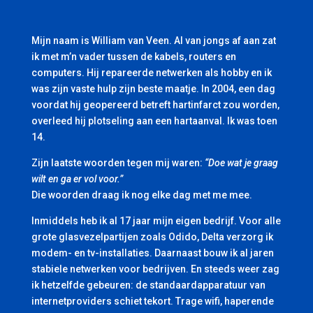
Mijn naam is William van Veen. Al van jongs af aan zat
ik met m’n vader tussen de kabels, routers en
computers. Hij repareerde netwerken als hobby en ik
was zijn vaste hulp zijn beste maatje. In 2004, een dag
voordat hij geopereerd betreft hartinfarct zou worden,
overleed hij plotseling aan een hartaanval. Ik was toen
14.
Zijn laatste woorden tegen mij waren:
“Doe wat je graag
wilt en ga er vol voor.”
Die woorden draag ik nog elke dag met me mee.
Inmiddels heb ik al 17 jaar mijn eigen bedrijf. Voor alle
grote glasvezelpartijen zoals Odido, Delta verzorg ik
modem- en tv-installaties. Daarnaast bouw ik al jaren
stabiele netwerken voor bedrijven. En steeds weer zag
ik hetzelfde gebeuren: de standaardapparatuur van
internetproviders schiet tekort. Trage wifi, haperende