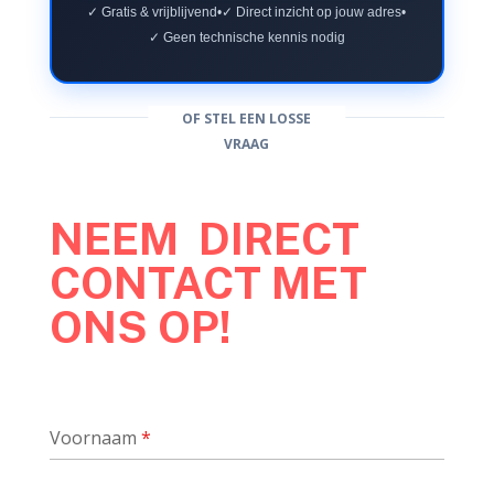
✓ Gratis & vrijblijvend
•
✓ Direct inzicht op jouw adres
•
✓ Geen technische kennis nodig
OF STEL EEN LOSSE
VRAAG
NEEM DIRECT
CONTACT MET
ONS OP!
Voornaam
*