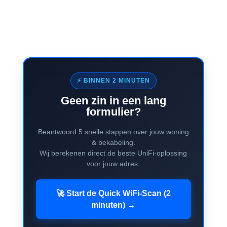
⚡ BINNEN 2 MINUTEN
Geen zin in een lang
formulier?
Beantwoord 5 snelle stappen over jouw woning
& bekabeling.
Wij berekenen direct de beste UniFi-oplossing
voor jouw adres.
🚀 Start de Quick WiFi-Scan (2
minuten) →