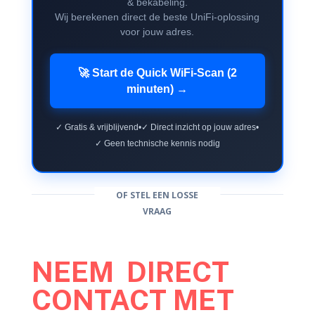
& bekabeling.
Wij berekenen direct de beste UniFi-oplossing
voor jouw adres.
🚀 Start de Quick WiFi-Scan (2
minuten) →
✓ Gratis & vrijblijvend
•
✓ Direct inzicht op jouw adres
•
✓ Geen technische kennis nodig
OF STEL EEN LOSSE
VRAAG
NEEM DIRECT
CONTACT MET