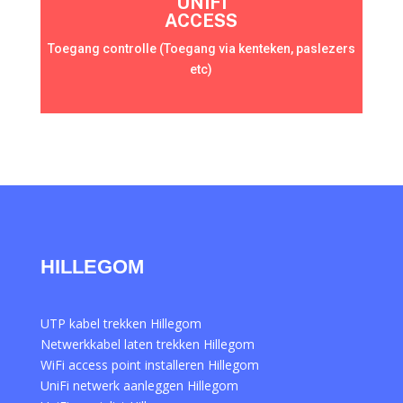
UNIFI
ACCESS
Toegang controlle (Toegang via kenteken, paslezers
etc)
HILLEGOM
UTP kabel trekken Hillegom
Netwerkkabel laten trekken Hillegom
WiFi access point installeren Hillegom
UniFi netwerk aanleggen Hillegom