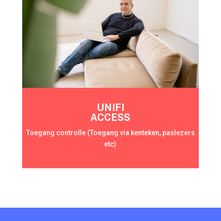
UNIFI
ACCESS
Toegang controlle (Toegang via kenteken, paslezers
etc)