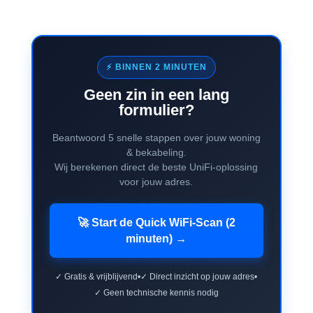
⚡ BINNEN 2 MINUTEN
Geen zin in een lang
formulier?
Beantwoord 5 snelle stappen over jouw woning
& bekabeling.
Wij berekenen direct de beste UniFi-oplossing
voor jouw adres.
🚀 Start de Quick WiFi-Scan (2
minuten) →
✓ Gratis & vrijblijvend
•
✓ Direct inzicht op jouw adres
•
✓ Geen technische kennis nodig