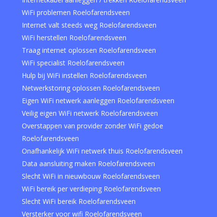
WiFi problemen Roelofarendsveen
Internet valt steeds weg Roelofarendsveen
WiFi herstellen Roelofarendsveen
Traag internet oplossen Roelofarendsveen
WiFi specialist Roelofarendsveen
Hulp bij WiFi instellen Roelofarendsveen
Netwerkstoring oplossen Roelofarendsveen
Eigen WiFi netwerk aanleggen Roelofarendsveen
Veilig eigen WiFi netwerk Roelofarendsveen
Overstappen van provider zonder WiFi gedoe
Roelofarendsveen
Onafhankelijk WiFi netwerk thuis Roelofarendsveen
Data aansluiting maken Roelofarendsveen
Slecht WiFi in nieuwbouw Roelofarendsveen
WiFi bereik per verdieping Roelofarendsveen
Slecht WiFi bereik Roelofarendsveen
Versterker voor wifi Roelofarendsveen