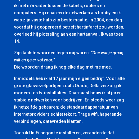
ik met m’n vader tussen de kabels, routers en
computers. Hij repareerde netwerken als hobby en ik
was zijn vaste hulp zijn beste maatje. In 2004, een dag
voordat hij geopereerd betreft hartinfarct zou worden,
overleed hij plotseling aan een hartaanval. Ik was toen
14.
Zijn laatste woorden tegen mij waren:
“Doe wat je graag
wilt en ga er vol voor.”
Die woorden draag ik nog elke dag met me mee.
Inmiddels heb ik al 17 jaar mijn eigen bedrijf. Voor alle
grote glasvezelpartijen zoals Odido, Delta verzorg ik
modem- en tv-installaties. Daarnaast bouw ik al jaren
stabiele netwerken voor bedrijven. En steeds weer zag
ik hetzelfde gebeuren: de standaardapparatuur van
internetproviders schiet tekort. Trage wifi, haperende
verbindingen, ontevreden klanten.
Toen ik UniFi begon te installeren, veranderde dat