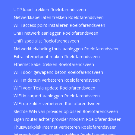
UTP kabel trekken Roelofarendsveen
Netwerkkabel laten trekken Roelofarendsveen
WiFi access point installeren Roelofarendsveen
UniFi netwerk aanleggen Roelofarendsveen
UniFi specialist Roelofarendsveen
Netwerkbekabeling thuis aanleggen Roelofarendsveen
Extra internetpunt maken Roelofarendsveen
Ethernet kabel trekken Roelofarendsveen
WiFi door gewapend beton Roelofarendsveen
WiFi in de tuin verbeteren Roelofarendsveen
WiFi voor Tesla update Roelofarendsveen
WiFi in carport aanleggen Roelofarendsveen
WiFi op zolder verbeteren Roelofarendsveen
Slechte WiFi van provider oplossen Roelofarendsveen
Eigen router achter provider modem Roelofarendsveen
Thuiswerkplek internet verbeteren Roelofarendsveen
Internetkabel aanleggen / trekken Roelofarendsveen