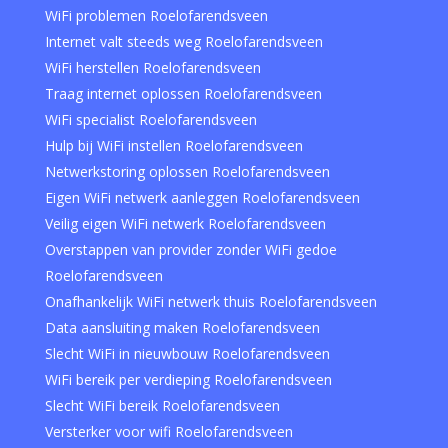
WiFi problemen Roelofarendsveen
Internet valt steeds weg Roelofarendsveen
WiFi herstellen Roelofarendsveen
Traag internet oplossen Roelofarendsveen
WiFi specialist Roelofarendsveen
Hulp bij WiFi instellen Roelofarendsveen
Netwerkstoring oplossen Roelofarendsveen
Eigen WiFi netwerk aanleggen Roelofarendsveen
Veilig eigen WiFi netwerk Roelofarendsveen
Overstappen van provider zonder WiFi gedoe
Roelofarendsveen
Onafhankelijk WiFi netwerk thuis Roelofarendsveen
Data aansluiting maken Roelofarendsveen
Slecht WiFi in nieuwbouw Roelofarendsveen
WiFi bereik per verdieping Roelofarendsveen
Slecht WiFi bereik Roelofarendsveen
Versterker voor wifi Roelofarendsveen