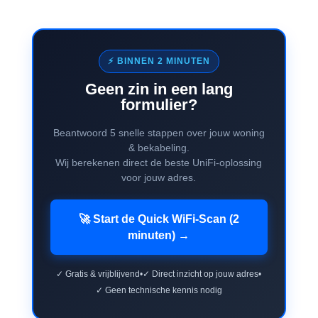
⚡ BINNEN 2 MINUTEN
Geen zin in een lang
formulier?
Beantwoord 5 snelle stappen over jouw woning
& bekabeling.
Wij berekenen direct de beste UniFi-oplossing
voor jouw adres.
🚀 Start de Quick WiFi-Scan (2
minuten) →
✓ Gratis & vrijblijvend
•
✓ Direct inzicht op jouw adres
•
✓ Geen technische kennis nodig