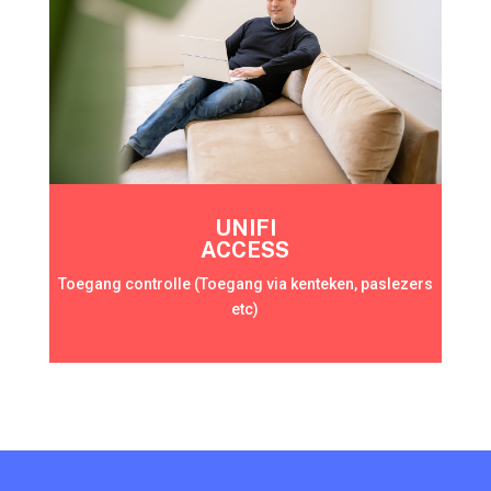
UNIFI
ACCESS
Toegang controlle (Toegang via kenteken, paslezers
etc)