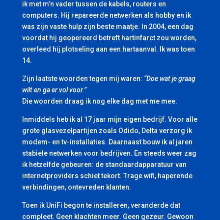
ik met m’n vader tussen de kabels, routers en
computers. Hij repareerde netwerken als hobby en ik
was zijn vaste hulp zijn beste maatje. In 2004, een dag
voordat hij geopereerd betreft hartinfarct zou worden,
overleed hij plotseling aan een hartaanval. Ik was toen
14.
Zijn laatste woorden tegen mij waren:
“Doe wat je graag
wilt en ga er vol voor.”
Die woorden draag ik nog elke dag met me mee.
Inmiddels heb ik al 17 jaar mijn eigen bedrijf. Voor alle
grote glasvezelpartijen zoals Odido, Delta verzorg ik
modem- en tv-installaties. Daarnaast bouw ik al jaren
stabiele netwerken voor bedrijven. En steeds weer zag
ik hetzelfde gebeuren: de standaardapparatuur van
internetproviders schiet tekort. Trage wifi, haperende
verbindingen, ontevreden klanten.
Toen ik UniFi begon te installeren, veranderde dat
compleet. Geen klachten meer. Geen gezeur. Gewoon