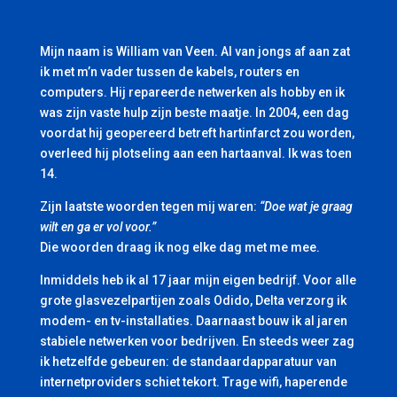
Mijn naam is William van Veen. Al van jongs af aan zat
ik met m’n vader tussen de kabels, routers en
computers. Hij repareerde netwerken als hobby en ik
was zijn vaste hulp zijn beste maatje. In 2004, een dag
voordat hij geopereerd betreft hartinfarct zou worden,
overleed hij plotseling aan een hartaanval. Ik was toen
14.
Zijn laatste woorden tegen mij waren:
“Doe wat je graag
wilt en ga er vol voor.”
Die woorden draag ik nog elke dag met me mee.
Inmiddels heb ik al 17 jaar mijn eigen bedrijf. Voor alle
grote glasvezelpartijen zoals Odido, Delta verzorg ik
modem- en tv-installaties. Daarnaast bouw ik al jaren
stabiele netwerken voor bedrijven. En steeds weer zag
ik hetzelfde gebeuren: de standaardapparatuur van
internetproviders schiet tekort. Trage wifi, haperende