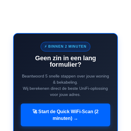
⚡ BINNEN 2 MINUTEN
Geen zin in een lang
formulier?
Beantwoord 5 snelle stappen over jouw woning
& bekabeling.
Wij berekenen direct de beste UniFi-oplossing
voor jouw adres.
🚀 Start de Quick WiFi-Scan (2
minuten) →