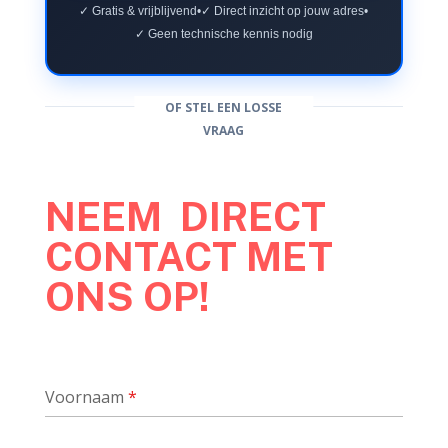
✓ Gratis & vrijblijvend
•
✓ Direct inzicht op jouw adres
•
✓ Geen technische kennis nodig
OF STEL EEN LOSSE
VRAAG
NEEM DIRECT
CONTACT MET
ONS OP!
Voornaam
*