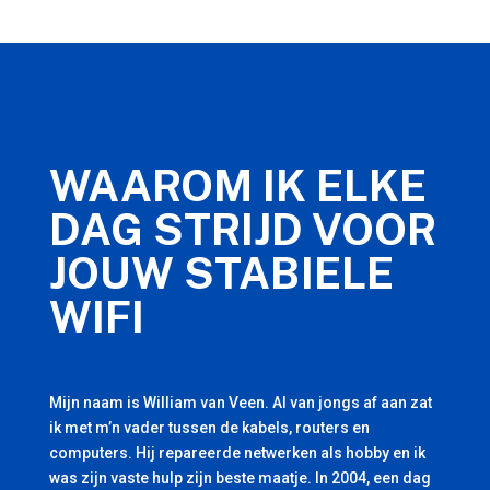
WAAROM IK ELKE
DAG STRIJD VOOR
JOUW STABIELE
WIFI
Mijn naam is William van Veen. Al van jongs af aan zat
ik met m’n vader tussen de kabels, routers en
computers. Hij repareerde netwerken als hobby en ik
was zijn vaste hulp zijn beste maatje. In 2004, een dag