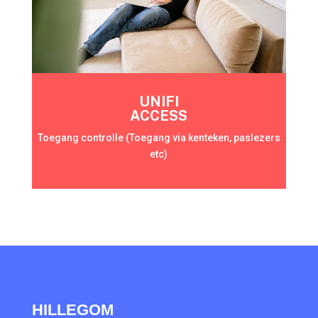
UNIFI
ACCESS
Toegang controlle (Toegang via kenteken, paslezers
etc)
HILLEGOM