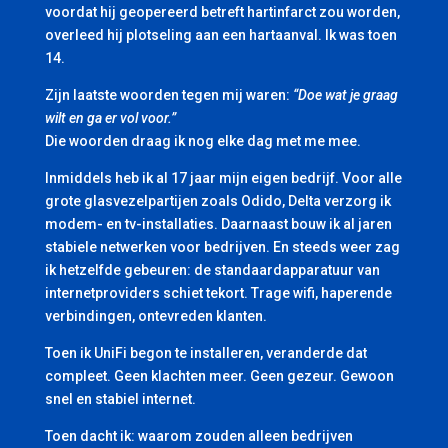
voordat hij geopereerd betreft hartinfarct zou worden,
overleed hij plotseling aan een hartaanval. Ik was toen
14.
Zijn laatste woorden tegen mij waren:
“Doe wat je graag
wilt en ga er vol voor.”
Die woorden draag ik nog elke dag met me mee.
Inmiddels heb ik al 17 jaar mijn eigen bedrijf. Voor alle
grote glasvezelpartijen zoals Odido, Delta verzorg ik
modem- en tv-installaties. Daarnaast bouw ik al jaren
stabiele netwerken voor bedrijven. En steeds weer zag
ik hetzelfde gebeuren: de standaardapparatuur van
internetproviders schiet tekort. Trage wifi, haperende
verbindingen, ontevreden klanten.
Toen ik UniFi begon te installeren, veranderde dat
compleet. Geen klachten meer. Geen gezeur. Gewoon
snel en stabiel internet.
Toen dacht ik: waarom zouden alleen bedrijven