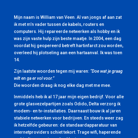
Mijn naam is William van Veen. Al van jongs af aan zat
ik met m’n vader tussen de kabels, routers en
computers. Hij repareerde netwerken als hobby en ik
was zijn vaste hulp zijn beste maatje. In 2004, een dag
voordat hij geopereerd betreft hartinfarct zou worden,
overleed hij plotseling aan een hartaanval. Ik was toen
14.
Zijn laatste woorden tegen mij waren:
“Doe wat je graag
wilt en ga er vol voor.”
Die woorden draag ik nog elke dag met me mee.
Inmiddels heb ik al 17 jaar mijn eigen bedrijf. Voor alle
grote glasvezelpartijen zoals Odido, Delta verzorg ik
modem- en tv-installaties. Daarnaast bouw ik al jaren
stabiele netwerken voor bedrijven. En steeds weer zag
ik hetzelfde gebeuren: de standaardapparatuur van
internetproviders schiet tekort. Trage wifi, haperende