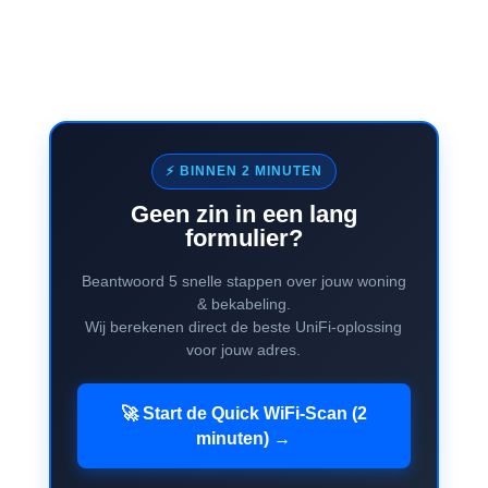
⚡ BINNEN 2 MINUTEN
Geen zin in een lang
formulier?
Beantwoord 5 snelle stappen over jouw woning
& bekabeling.
Wij berekenen direct de beste UniFi-oplossing
voor jouw adres.
🚀 Start de Quick WiFi-Scan (2
minuten) →