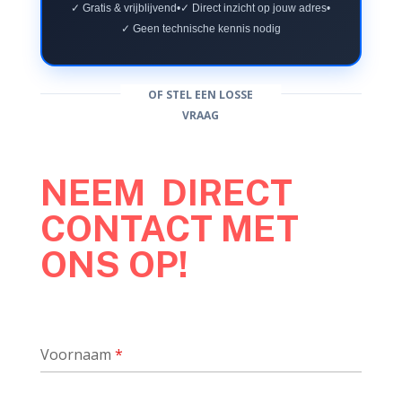
✓ Gratis & vrijblijvend
•
✓ Direct inzicht op jouw adres
•
✓ Geen technische kennis nodig
OF STEL EEN LOSSE
VRAAG
NEEM DIRECT
CONTACT MET
ONS OP!
Voornaam
*