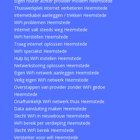
Eigen router achter provider modem Heemstede
Thuiswerkplek internet verbeteren Heemstede
Internetkabel aanleggen / trekken Heemstede
WiFi problemen Heemstede
Internet valt steeds weg Heemstede
WiFi herstellen Heemstede
Traag internet oplossen Heemstede
WiFi specialist Heemstede
Hulp bij WiFi instellen Heemstede
Netwerkstoring oplossen Heemstede
Eigen WiFi netwerk aanleggen Heemstede
Veilig eigen WiFi netwerk Heemstede
Overstappen van provider zonder WiFi gedoe
Heemstede
Onafhankelijk WiFi netwerk thuis Heemstede
Data aansluiting maken Heemstede
Slecht WiFi in nieuwbouw Heemstede
WiFi bereik per verdieping Heemstede
Slecht WiFi bereik Heemstede
Versterker voor wifi Heemstede