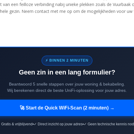
iet van een feilloze verbinding nabij unieke plekken zoals de Vuurbaak
t hele gezin. Neem contact met me op om de mogelijkheden voor uw 
⚡ BINNEN 2 MINUTEN
Geen zin in een lang formulier?
Beantwoord 5 snelle stappen over jouw woning & bekabeling.
Wij berekenen direct de beste UniFi-oplossing voor jouw adres.
🚀 Start de Quick WiFi-Scan (2 minuten) →
 Gratis & vrijblijvend
•
✓ Direct inzicht op jouw adres
•
✓ Geen technische kennis nod