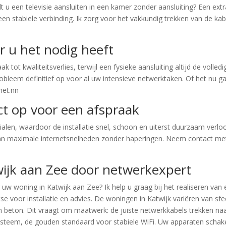
lt u een televisie aansluiten in een kamer zonder aansluiting? Een ex
een stabiele verbinding. Ik zorg voor het vakkundig trekken van de ka
 u het nodig heeft
ak tot kwaliteitsverlies, terwijl een fysieke aansluiting altijd de volle
obleem definitief op voor al uw intensieve netwerktaken. Of het nu g
rnet.nn
t op voor een afspraak
alen, waardoor de installatie snel, schoon en uiterst duurzaam verlo
 van maximale internetsnelheden zonder haperingen. Neem contact met
wijk aan Zee door netwerkexpert
uw woning in Katwijk aan Zee? Ik help u graag bij het realiseren va
aatse voor installatie en advies. De woningen in Katwijk variëren van s
eton. Dit vraagt om maatwerk: de juiste netwerkkabels trekken naar 
steem, de gouden standaard voor stabiele WiFi. Uw apparaten schak