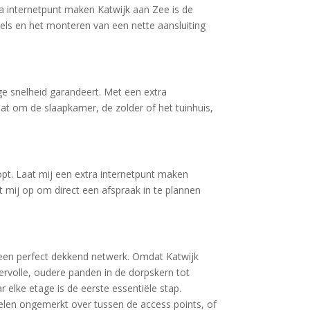
tra internetpunt maken Katwijk aan Zee is de
bels en het monteren van een nette aansluiting
dige snelheid garandeert. Met een extra
aat om de slaapkamer, de zolder of het tuinhuis,
opt. Laat mij een extra internetpunt maken
 mij op om direct een afspraak in te plannen
n een perfect dekkend netwerk. Omdat Katwijk
feervolle, oudere panden in de dorpskern tot
elke etage is de eerste essentiële stap.
elen ongemerkt over tussen de access points, of