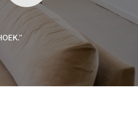
HOEK.”