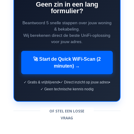
Geen zin in een lang
formulier?
Beantwoord 5 snelle stappen over jouw woning
& bekabeling.
Wij berekenen direct de beste UniFi-oplossing
voor jouw adres.
🚀 Start de Quick WiFi-Scan (2
minuten) →
✓ Gratis & vrijblijvend
•
✓ Direct inzicht op jouw adres
•
✓ Geen technische kennis nodig
OF STEL EEN LOSSE
VRAAG