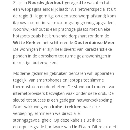
Zit je in
Noordwijkerhout
geregeld te wachten tot
een webpagina eindelijk laadt? Als netwerkspecialist uit
de regio (Hillegom ligt op een steenworp afstand) kom
ik jouw internetinfrastructuur graag grondig upgraden.
Noordwijkerhout is een prachtige plaats met unieke
hotspots zoals het bruisende dorpshart rondom de
Witte Kerk
en het schitterende
Oosterduinse Meer
.
De woningen hier zijn heel divers: van karakteristieke
panden in de dorpskern tot ruime gezinswoningen in
de rustige buitenwijken.
Moderne gezinnen gebruiken tientallen wifi-apparaten
tegelijk, van smartphones en laptops tot slimme
thermostaten en deurbellen. De standaard routers van
internetproviders bezwijken vaak onder deze druk. De
sleutel tot succes is een gedegen netwerkbekabeling.
Door vakkundig een
kabel trekken
naar elke
verdieping, elimineren we direct alle
storingsgevoeligheid. Op deze kabels sluit ik de
enterprise-grade hardware van
UniFi
aan. Dit resulteert