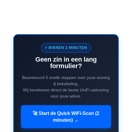
⚡ BINNEN 2 MINUTEN
Geen zin in een lang
formulier?
Beantwoord 5 snelle stappen over jouw woning
& bekabeling.
Wij berekenen direct de beste UniFi-oplossing
voor jouw adres.
🚀 Start de Quick WiFi-Scan (2
minuten) →