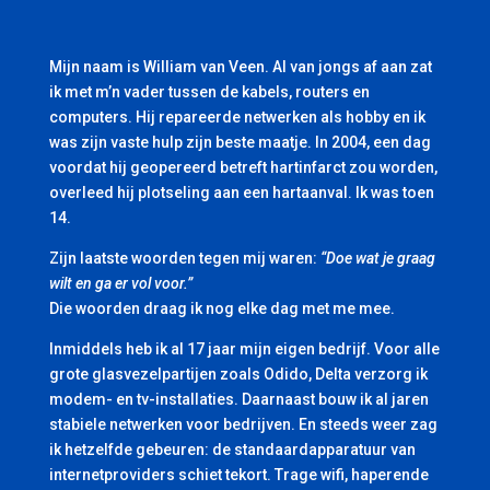
Mijn naam is William van Veen. Al van jongs af aan zat
ik met m’n vader tussen de kabels, routers en
computers. Hij repareerde netwerken als hobby en ik
was zijn vaste hulp zijn beste maatje. In 2004, een dag
voordat hij geopereerd betreft hartinfarct zou worden,
overleed hij plotseling aan een hartaanval. Ik was toen
14.
Zijn laatste woorden tegen mij waren:
“Doe wat je graag
wilt en ga er vol voor.”
Die woorden draag ik nog elke dag met me mee.
Inmiddels heb ik al 17 jaar mijn eigen bedrijf. Voor alle
grote glasvezelpartijen zoals Odido, Delta verzorg ik
modem- en tv-installaties. Daarnaast bouw ik al jaren
stabiele netwerken voor bedrijven. En steeds weer zag
ik hetzelfde gebeuren: de standaardapparatuur van
internetproviders schiet tekort. Trage wifi, haperende