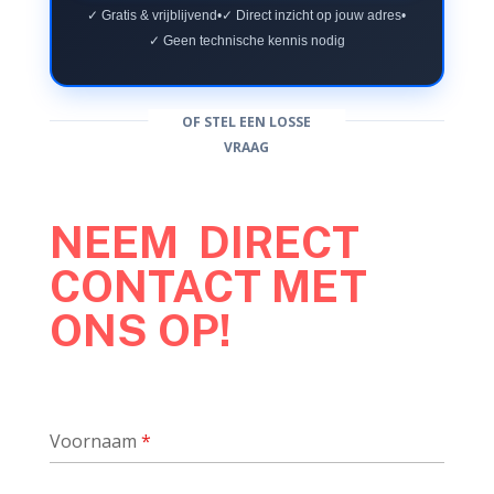
✓ Gratis & vrijblijvend
•
✓ Direct inzicht op jouw adres
•
✓ Geen technische kennis nodig
OF STEL EEN LOSSE
VRAAG
NEEM DIRECT
CONTACT MET
ONS OP!
Voornaam
*