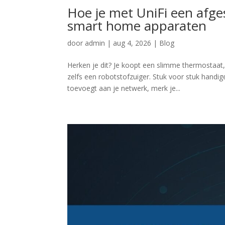
Hoe je met UniFi een afg
smart home apparaten
door
admin
|
aug 4, 2026
|
Blog
Herken je dit? Je koopt een slimme thermostaat
zelfs een robotstofzuiger. Stuk voor stuk handi
toevoegt aan je netwerk, merk je...