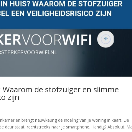
? Waarom de stofzuiger en slimme
o zijn
kamer en brengt nauwkeurig de indeling van je woning in kaart. De
de deur staat, rechtstreeks naar je smartphone. Handig? Absoluut. M