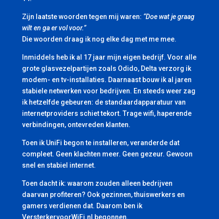
Zijn laatste woorden tegen mij waren:
“Doe wat je graag
wilt en ga er vol voor.”
Die woorden draag ik nog elke dag met me mee.
Inmiddels heb ik al 17 jaar mijn eigen bedrijf. Voor alle
grote glasvezelpartijen zoals Odido, Delta verzorg ik
modem- en tv-installaties. Daarnaast bouw ik al jaren
stabiele netwerken voor bedrijven. En steeds weer zag
ik hetzelfde gebeuren: de standaardapparatuur van
internetproviders schiet tekort. Trage wifi, haperende
verbindingen, ontevreden klanten.
Toen ik UniFi begon te installeren, veranderde dat
compleet. Geen klachten meer. Geen gezeur. Gewoon
snel en stabiel internet.
Toen dacht ik: waarom zouden alleen bedrijven
daarvan profiteren? Ook gezinnen, thuiswerkers en
gamers verdienen dat. Daarom ben ik
VersterkervoorWiFi.nl begonnen.