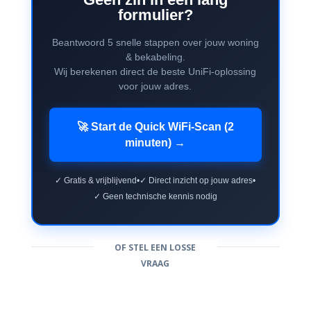
formulier?
Beantwoord 5 snelle stappen over jouw woning
& bekabeling.
Wij berekenen direct de beste UniFi-oplossing
voor jouw adres.
🚀 Start de Quick WiFi-Scan (2
minuten) →
✓ Gratis & vrijblijvend
•
✓ Direct inzicht op jouw adres
•
✓ Geen technische kennis nodig
OF STEL EEN LOSSE
VRAAG