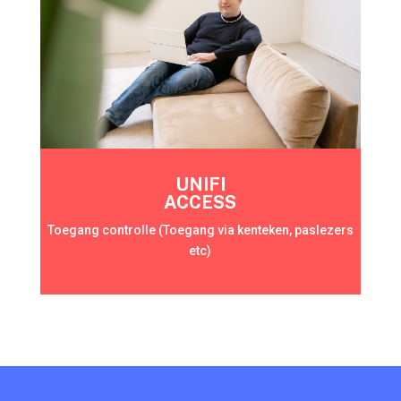
UNIFI
ACCESS
Toegang controlle (Toegang via kenteken, paslezers
etc)