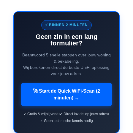
⚡ BINNEN 2 MINUTEN
Geen zin in een lang
formulier?
Beantwoord 5 snelle stappen over jouw woning
& bekabeling.
Wij berekenen direct de beste UniFi-oplossing
voor jouw adres.
🚀 Start de Quick WiFi-Scan (2
minuten) →
✓ Gratis & vrijblijvend
•
✓ Direct inzicht op jouw adres
•
✓ Geen technische kennis nodig