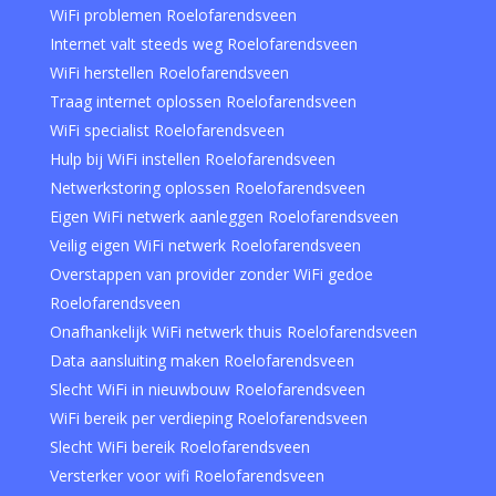
WiFi problemen Roelofarendsveen
Internet valt steeds weg Roelofarendsveen
WiFi herstellen Roelofarendsveen
Traag internet oplossen Roelofarendsveen
WiFi specialist Roelofarendsveen
Hulp bij WiFi instellen Roelofarendsveen
Netwerkstoring oplossen Roelofarendsveen
Eigen WiFi netwerk aanleggen Roelofarendsveen
Veilig eigen WiFi netwerk Roelofarendsveen
Overstappen van provider zonder WiFi gedoe
Roelofarendsveen
Onafhankelijk WiFi netwerk thuis Roelofarendsveen
Data aansluiting maken Roelofarendsveen
Slecht WiFi in nieuwbouw Roelofarendsveen
WiFi bereik per verdieping Roelofarendsveen
Slecht WiFi bereik Roelofarendsveen
Versterker voor wifi Roelofarendsveen