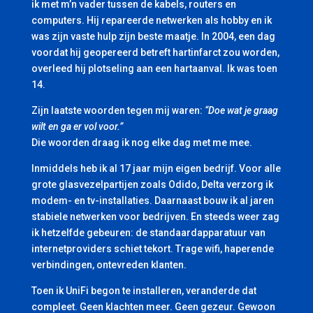
ik met m’n vader tussen de kabels, routers en
computers. Hij repareerde netwerken als hobby en ik
was zijn vaste hulp zijn beste maatje. In 2004, een dag
voordat hij geopereerd betreft hartinfarct zou worden,
overleed hij plotseling aan een hartaanval. Ik was toen
14.
Zijn laatste woorden tegen mij waren:
“Doe wat je graag
wilt en ga er vol voor.”
Die woorden draag ik nog elke dag met me mee.
Inmiddels heb ik al 17 jaar mijn eigen bedrijf. Voor alle
grote glasvezelpartijen zoals Odido, Delta verzorg ik
modem- en tv-installaties. Daarnaast bouw ik al jaren
stabiele netwerken voor bedrijven. En steeds weer zag
ik hetzelfde gebeuren: de standaardapparatuur van
internetproviders schiet tekort. Trage wifi, haperende
verbindingen, ontevreden klanten.
Toen ik UniFi begon te installeren, veranderde dat
compleet. Geen klachten meer. Geen gezeur. Gewoon