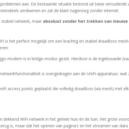
kproblemen aan. De bestaande situatie bestond uit twee verouderde a
grotendeels verdwenen en zat de klant nagenoeg zonder internet.
, stabiel netwerk, maar
absoluut zonder het trekken van nieuwe
iFi is het perfect mogelijk om een krachtig en stabiel draadloos me
eren:
go-modem is in bridge-modus gezet. Hierdoor is de ingebouwde (vaa
 netwerkfunctionaliteit is overgedragen aan de UniFi-apparatuur, wat 
niFi access points geplaatst die volledig draadloos (via mesh) met elk
n dekkend WiFi-netwerk in het gehele huis én de tuin. Het grote voord
ik terug is, maar dat het openen van pagina’s en het streamen van dat