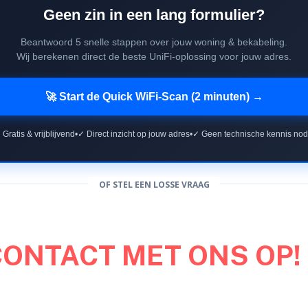
Geen zin in een lang formulier?
Beantwoord 5 snelle stappen over jouw woning & bekabeling.
Wij berekenen direct de beste UniFi-oplossing voor jouw adres.
🚀 Start de Quick WiFi-Scan (2 minuten) →
 Gratis & vrijblijvend
•
✓ Direct inzicht op jouw adres
•
✓ Geen technische kennis nod
OF STEL EEN LOSSE VRAAG
CONTACT MET ONS OP!