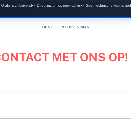
 Gratis & vrijblijvend
•
✓ Direct inzicht op jouw adres
•
✓ Geen technische kennis nod
OF STEL EEN LOSSE VRAAG
CONTACT MET ONS OP!