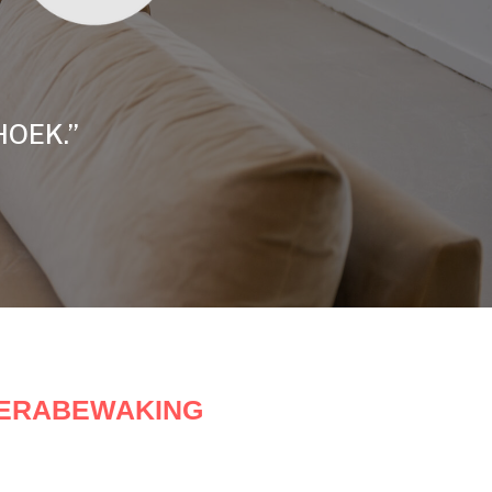
HOEK.”
MERABEWAKING