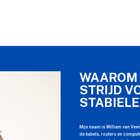
WAAROM 
STRIJD V
STABIELE
Mijn naam is William van Veen
de kabels, routers en compute