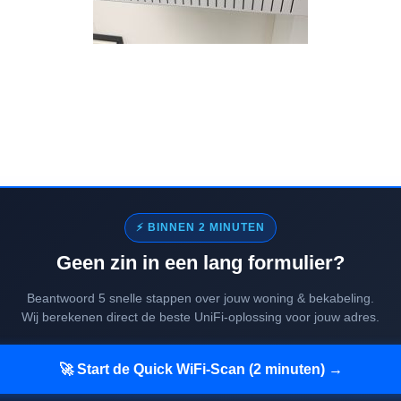
⚡ BINNEN 2 MINUTEN
Geen zin in een lang formulier?
Beantwoord 5 snelle stappen over jouw woning & bekabeling.
Wij berekenen direct de beste UniFi-oplossing voor jouw adres.
🚀 Start de Quick WiFi-Scan (2 minuten) →