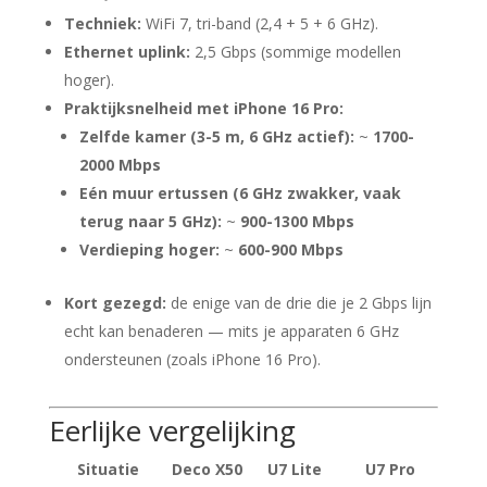
Techniek:
WiFi 7, tri-band (2,4 + 5 + 6 GHz).
Ethernet uplink:
2,5 Gbps (sommige modellen
hoger).
Praktijksnelheid met iPhone 16 Pro:
Zelfde kamer (3-5 m, 6 GHz actief):
~
1700-
2000 Mbps
Eén muur ertussen (6 GHz zwakker, vaak
terug naar 5 GHz):
~
900-1300 Mbps
Verdieping hoger:
~
600-900 Mbps
Kort gezegd:
de enige van de drie die je 2 Gbps lijn
echt kan benaderen — mits je apparaten 6 GHz
ondersteunen (zoals iPhone 16 Pro).
Eerlijke vergelijking
Situatie
Deco X50
U7 Lite
U7 Pro