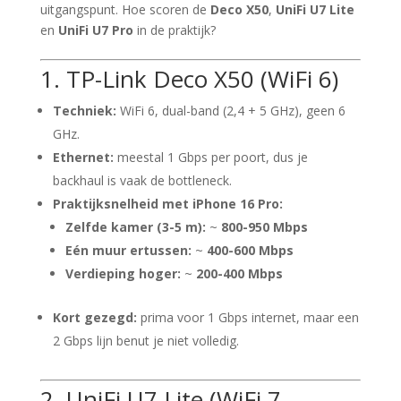
uitgangspunt. Hoe scoren de
Deco X50
,
UniFi U7 Lite
en
UniFi U7 Pro
in de praktijk?
1. TP-Link Deco X50 (WiFi 6)
Techniek:
WiFi 6, dual-band (2,4 + 5 GHz), geen 6
GHz.
Ethernet:
meestal 1 Gbps per poort, dus je
backhaul is vaak de bottleneck.
Praktijksnelheid met iPhone 16 Pro:
Zelfde kamer (3-5 m):
~
800-950 Mbps
Eén muur ertussen:
~
400-600 Mbps
Verdieping hoger:
~
200-400 Mbps
Kort gezegd:
prima voor 1 Gbps internet, maar een
2 Gbps lijn benut je niet volledig.
2. UniFi U7 Lite (WiFi 7,