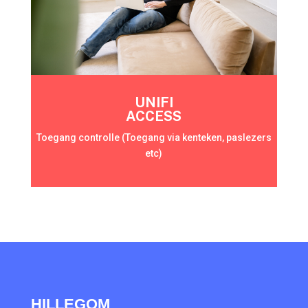
UNIFI
ACCESS
Toegang controlle (Toegang via kenteken, paslezers
etc)
HILLEGOM