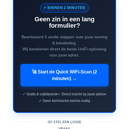
⚡ BINNEN 2 MINUTEN
Geen zin in een lang
formulier?
Beantwoord 5 snelle stappen over jouw woning
& bekabeling.
Wij berekenen direct de beste UniFi-oplossing
voor jouw adres.
🚀 Start de Quick WiFi-Scan (2
minuten) →
✓ Gratis & vrijblijvend
•
✓ Direct inzicht op jouw adres
•
✓ Geen technische kennis nodig
OF STEL EEN LOSSE
VRAAG