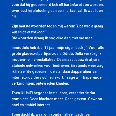
voordat hij geopereerd betreft hartinfarct zou worden,
overleed hij plotseling aan een hartaanval. Ik was toen
14.
Zijn laatste woorden tegen mij waren:
“Doe wat je graag
wilt en ga er vol voor.”
Die woorden draag ik nog elke dag met me mee.
Inmiddels heb ik al 17 jaar mijn eigen bedrijf. Voor alle
grote glasvezelpartijen zoals Odido, Delta verzorg ik
modem- en tv-installaties. Daarnaast bouw ik al jaren
stabiele netwerken voor bedrijven. En steeds weer zag
ik hetzelfde gebeuren: de standaardapparatuur van
internetproviders schiet tekort. Trage wifi, haperende
verbindingen, ontevreden klanten.
Toen ik UniFi begon te installeren, veranderde dat
compleet. Geen klachten meer. Geen gezeur. Gewoon
snel en stabiel internet.
Toen dacht ik: waarom zouden alleen bedrijven